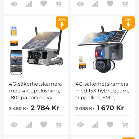
pack, Kentfaith
20%
20%
4G-säkerhetskamera
4G-säkerhetskamera
med 4K-upplösning,
med 15X hybridzoom,
180° panoramavy
trippellins, 6MP,
med dubbellins,
dubbelvy,
2 784 Kr
1 670 Kr
3 480 Kr
2 088 Kr
solenergidriven, 360°
solenergidriven, 360°
livevy, färgglad
livevy, färgglad
mörkerseende
mörkerseende,
Kentfaith
Kentfaith