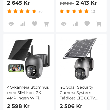
2 645 Kr
2 413 Kr
3 016 Kr
10400MmAh
Kentfaith
Solenergi
36
13
4G-kamera utomhus
4G Solar Security
med SIM-kort, 2K
Camera System
4MP ingen WiFi
Trådlöst LTE CCTV
soldriven, trådlös 360°
Solar Camera PIR
2 598 Kr
2 506 Kr
PTZ
Rörelsedetektering