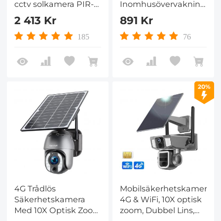
cctv solkamera PIR-
Inomhusövervakningska
rörelsedetektion 2-
Realtidsöverföring Till
2 413 Kr
891 Kr
vägs ljud Inbyggt
Mobiltelefon, Liten
batteri 10400mAh 2K
Kamera Med
185
76
Infraröd Night Vision
Mörkerseende,
20m/65.6ft EU-
Rörelsedetektering,
version
Tvåvägsljud Och Sim-
Kort
20%
4G Trådlös
Mobilsäkerhetskamerast
Säkerhetskamera
4G & WiFi, 10X optisk
Med 10X Optisk Zoom
zoom, Dubbel Lins,
5MP 2K Fullfärg 8W
Solenergidriven