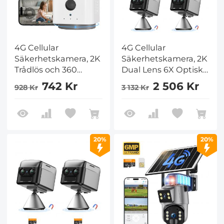
4G Cellular
4G Cellular
Säkerhetskamera, 2K
Säkerhetskamera, 2K
Trådlös och 360
Dual Lens 6X Optisk
Grader Pan 45 Grader
Zoom, Magnetisk
742 Kr
2 506 Kr
928 Kr
3 132 Kr
Tilt App Fjärrstyrning,
360-Graders PIR
PIR
Rörelsedetektering,
Rörelsedetektering,
8m/26ft Infraröd
8m/26ft Infraröd
Nattsyn, 90 Dagar
Mörkerseende, 90
Standby, 2-Vägs Ljud,
20%
20%
Dagar Viloläge, 2-
3 st, Kentfaith
Vägs Audio, Kentfaith