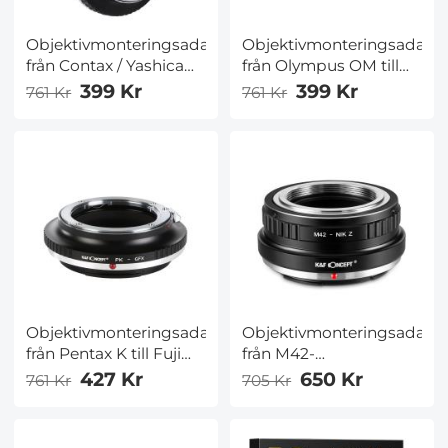
Objektivmonteringsadapter
Objektivmonteringsadapt
från Contax / Yashica
från Olympus OM till
till Fuji GFX – K&F
Fuji GFX – K&F
399 Kr
399 Kr
761 Kr
761 Kr
Concept M14211
Concept M16211
objektivmonteringsadapter
objektivmonteringsadapte
Objektivmonteringsadapter
Objektivmonteringsadapt
från Pentax K till Fuji
från M42-
GFX – K&F Concept
monteringsobjektiv till
427 Kr
650 Kr
761 Kr
705 Kr
M17211
Nikon Z6, Z7 – K&F
objektivmonteringsadapter
Concept
objektivmonteringsadapte