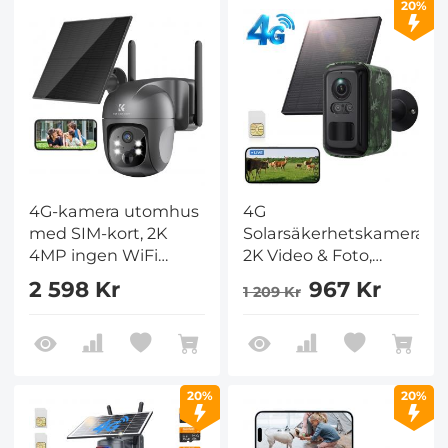
20%
4G-kamera utomhus
4G
med SIM-kort, 2K
Solarsäkerhetskamera,
4MP ingen WiFi
2K Video & Foto,
soldriven, trådlös 360°
Fullfärgsnattseende,
2 598 Kr
967 Kr
1 209 Kr
PTZ
med 4W Solpanel,
5200mAh Batteri,
IP66 Vattentålig, 1
Förpackning,
Kentfaith
20%
20%