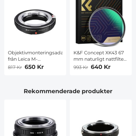
Objektivmonteringsadapter
K&F Concept XK43 67
från Leica M-
mm naturligt nattfilter
monteringsobjektiv till
Nano-Xcel
650 Kr
640 Kr
817 Kr
993 Kr
Nikon Z6, Z7 – K&F
Concept
objektivmonteringsadapter
Rekommenderade produkter