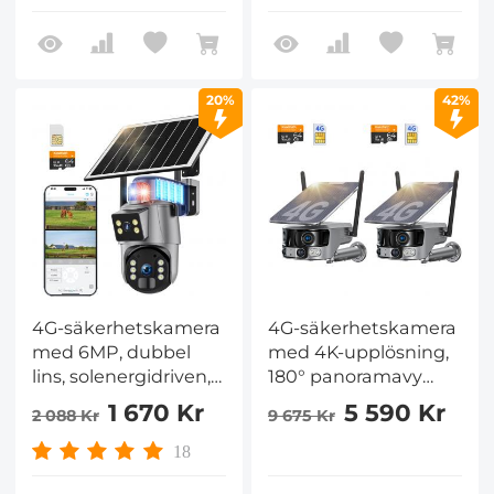
livevy, färgglad
2-Way Audio EU-
mörkerseende,
version + SIM-kort
Kentfaith
utan kontrakt
20%
42%
4G-säkerhetskamera
4G-säkerhetskamera
med 6MP, dubbel
med 4K-upplösning,
lins, solenergidriven,
180° panoramavy
360° livevy, färgglad
med dubbellins,
1 670 Kr
5 590 Kr
2 088 Kr
9 675 Kr
mörkerseende
solenergidriven, 360°
Kentfaith
livevy,
18
färgnattseende, 2-