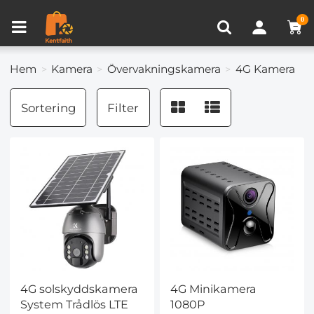
Produkt Jämför (0)
NYLIGEN VISAD
0
Hem
Kamera
Övervakningskamera
4G Kamera
Sortering
Filter
4G solskyddskamera
4G Minikamera
System Trådlös LTE
1080P