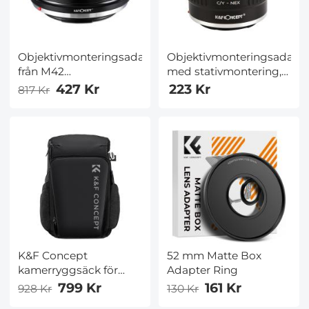
Objektivmonteringsadapter
Objektivmonteringsadapt
från M42
med stativmontering,
skruvmonterings SLR-
kompatibel med
427 Kr
223 Kr
817 Kr
objektiv till Canon EOS
Contax / Yashica (c/y
R-kamerahus
eller cy)-objektiv till
NEX-E-
monteringskamerahus
K&F Concept
52 mm Matte Box
kamerryggsäck för
Adapter Ring
fotografer, stor
799 Kr
161 Kr
928 Kr
130 Kr
vattentät