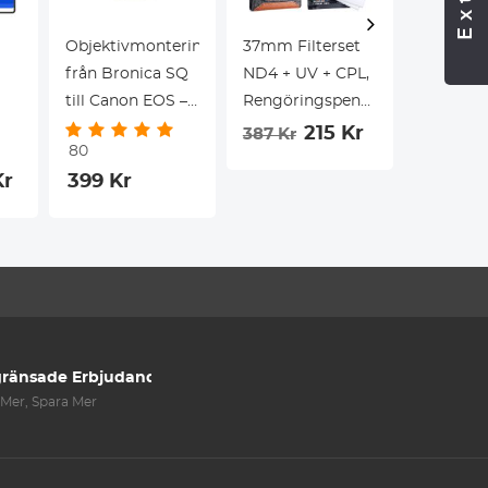
Objektivmonteringsadapter
37mm Filterset
DJI Osm
från Bronica SQ
ND4 + UV + CPL,
3 Magnet
till Canon EOS –
Rengöringspenna,
Svart Di
K&F Concept
Påse
1/4 Filte
215 Kr
387 Kr
80
M31131
Dimma
186 Kr
Kr
399 Kr
objektivmonteringsadapter
Kinemat
Effektfilt
Osmo Po
Creator
on,
d,
ränsade Erbjudanden
Mer, Spara Mer
s