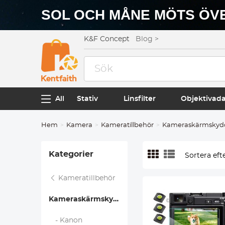
SOL OCH MÅNE MÖTS ÖVE
K&F Concept
Blog >
All
Stativ
Linsfilter
Objektivad
Hem
Kamera
Kameratillbehör
Kameraskärmskyd
Kategorier
Sortera efte
Kameratillbehör
Kameraskärmskydd
- Kanon