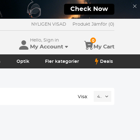
Check Now
NYLIGEN VISAD
Produkt Jämför (0)
Hello, Sign in
0
My Account
My Cart
a
Optik
Fler kategorier
Deals
Visa:
48