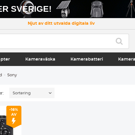
R SVERIGE!
Njut av ditt utvalda digitala liv
apter
Kameraväska
Kamerabatteri
Kamer
d
Sony
r:
Sortering
-16%
AV