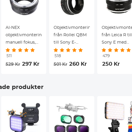
adapter
AI-NEX
Objektivmonteringsadapter
Objektivmonte
objektivmonteringsadapter,
från Rollei QBM
från Leica R til
manuell fokus,
till Sony E-
Sony E med
kompatibel med
monteringskameror
stativmonteri
511
518
479
Nikon F-objektiv
– K&F Concept
297 Kr
260 Kr
250 Kr
529 Kr
501 Kr
ektiv
till Sony E-
M21102
kamerahus
objektivmonte
de produkter