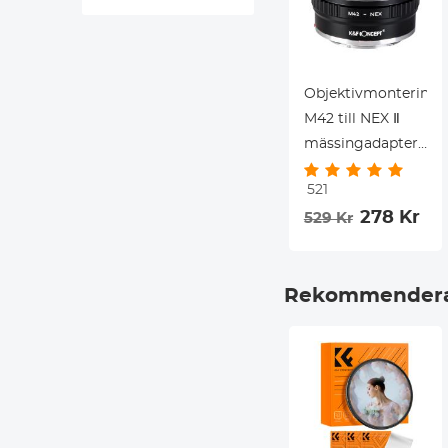
Objektivmonterings
M42 till NEX Ⅱ
mässingadapter,
kompatibel med
521
M42
278 Kr
529 Kr
skruvmonteringsobj
till Sony NEX-
kameror
Rekommendera