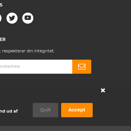
S
ER
respekterar din integritet.
Quit
Accept
ind ud af