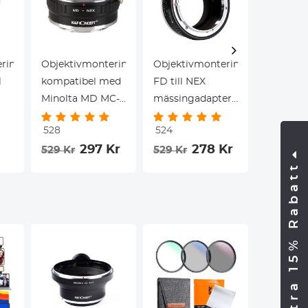
ringsadapter
Objektivmonteringsadapter,
Objektivmonteringsadapter
Objekti
l
kompatibel med
FD till NEX
från Ca
Minolta MD MC-
mässingadapter,
EF till F
ng
objektiv till NEX
kompatibel med
för DSLR
528
524
E-
Canon FD FL-
Concept 
761 Kr
297 Kr
278 Kr
529 Kr
529 Kr
monteringskamerahus,
objektiv till NEX
objektiv
Extra 15% Rabatt
ringsadapter
mässingversion 2
E-
monteringskameror