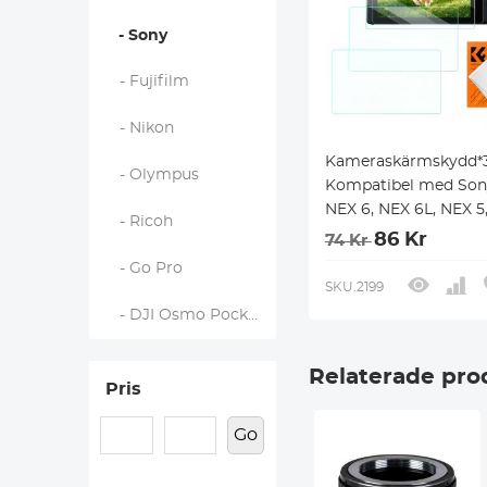
- Sony
- Fujifilm
- Nikon
Kameraskärmskydd*
- Olympus
Kompatibel med Sony
NEX 6, NEX 6L, NEX 5
- Ricoh
3N, A6600, A6100, A6
86 Kr
74 Kr
A6300, A6000, A5000,
- Go Pro
mm 9H hårdhet härda
SKU.2199
med dammsugareniv
- DJI Osmo Pocket 3
Coth*1
Relaterade pro
Pris
Go