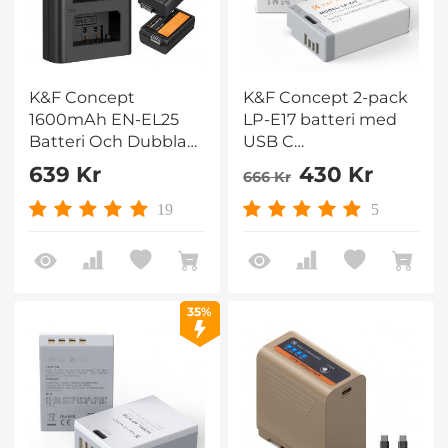
K&F Concept
K&F Concept 2-pack
1600mAh EN-EL25
LP-E17 batteri med
Batteri Och Dubbla
USB C
Kortplatser LCD-
snabbladdning för
639 Kr
430 Kr
666 Kr
Laddare Set 2-pack
Canon EOS R10, R8,
Utbytesbatterier för
R50, Rebel T8i, T7i, T6i,
19
5
Nikon Z30 Z50 ZFC
T6s, SL2, SL3, EOS M3,
Kameror
M5, M6, EOS 200D,
77D, 750D, 760D,
800D, 8000D
35%