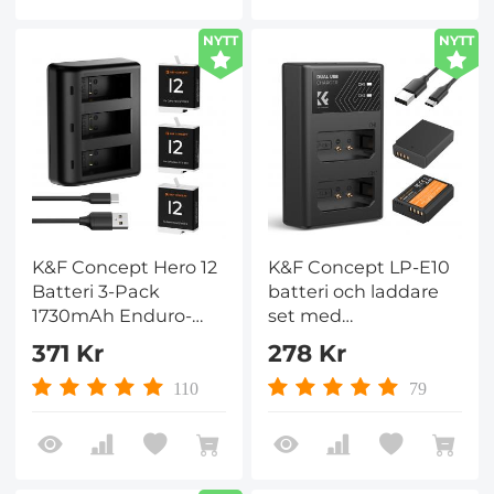
med Li-90B/ Li-92B
NYTT
NYTT
batterier.
K&F Concept Hero 12
K&F Concept LP-E10
Batteri 3-Pack
batteri och laddare
1730mAh Enduro-
set med
Batterier Med 3-
dubbelplatsladdare
371 Kr
278 Kr
Platsladdare
för Canon EOS 1100D,
Kompatibel Med
1300D, 1500D, 1200D,
110
79
GoPro Hero 12, GoPro
X50
Hero 11, GoPro Hero
10, GoPro Hero 9
Black Camera