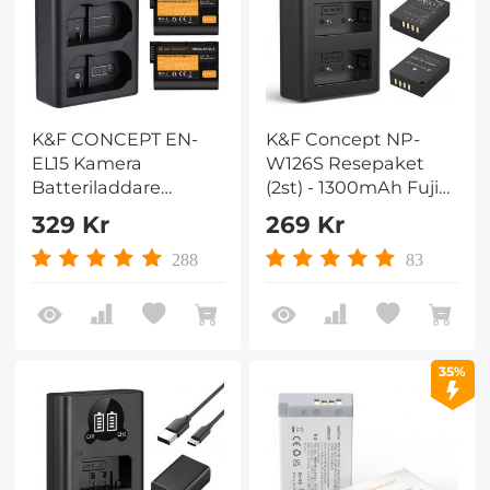
K&F CONCEPT EN-
K&F Concept NP-
EL15 Kamera
W126S Resepaket
Batteriladdare
(2st) - 1300mAh Fuji
Ersättningsbatterier
X100V & X-S10
329 Kr
269 Kr
(2-pack) Och Dubbla
Kompatibel | Dual
USB-Laddare för
USB-C Laddare med
288
83
Nikon D7000, D7100,
D7200, D750, D850,
D810, D800, D800E,
D750, D610, D600,
35%
D500, 1 V