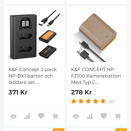
CN-160 CN-216 CN-
304 YN 300 VL600
LED Video
K&F Concept 2-pack
K&F CONCEPT NP-
NP-BX1 batteri och
FZ100 Kamerabatteri
laddare set,
Med Typ C
kompatibel med
Direktladdningsport
371 Kr
278 Kr
Sony ZV-1, ZV-1F, DSC-
Kompatibel Med
RX100, DSC-RX100
Sony A9 A7III A7RIII
107
VII, RX100VA, RX100
A7RIV A6600 ZV-E1
VI, RX1R II, HX90V,
FX3, FX30 Kameror (1
HX50, WX8000, AS ,
Batteri)
HX95, HX99