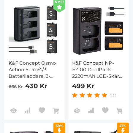
NYTT
K&F Concept Osmo
K&F Concept NP-
Action 5 Pro/4/3
FZ100 DualPack -
Batteriladdare, 3-
2220mAh LCD-Skärm
pack 2100mAh
Batteriladdare | till
430 Kr
499 Kr
666 Kr
Action 5 Pro Batterier
Sony A7IV & A9III |
& 3-plats
Snabbladdning via
211
Snabbladdare
Dubbel USB
Kompatibel med DJI
OSMO Action 5 Pro,
Osmo Action 4,
58%
21%
Osmo Action 3