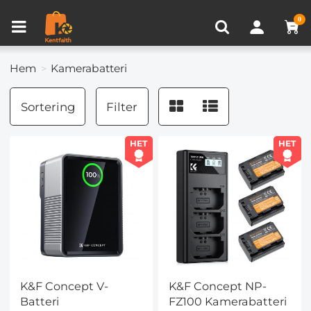
Produkt Jämför (0)
NYLIGEN VISAD
0
Hem
Kamerabatteri
Sortering
Filter
HET
HET
K&F Concept V-
K&F Concept NP-
Batteri
FZ100 Kamerabatteri