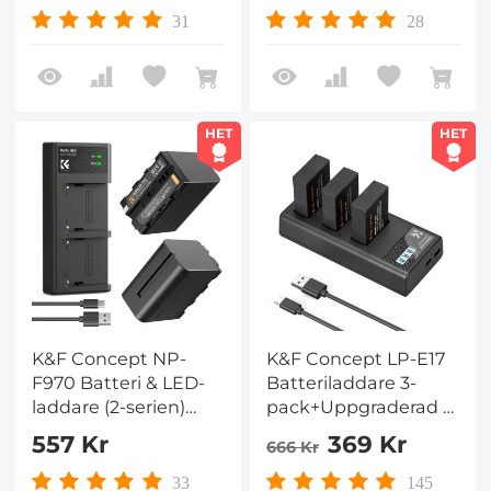
Vintervandring
Direktladdningsgränssnit
31
28
Lämplig för Z7 II, Z6 II,
Z5, D850, D810,
D810A, D780, D750,
D610, D500, D7500
HET
HET
K&F Concept NP-
K&F Concept LP-E17
F970 Batteri & LED-
Batteriladdare 3-
laddare (2-serien)
pack+Uppgraderad 3-
Kompatibel med
facks LCD-laddare för
557 Kr
369 Kr
666 Kr
Sony LED-paneler,
Canon EOS
Monitors &
R50/RP/R10/R8/Rebel
33
145