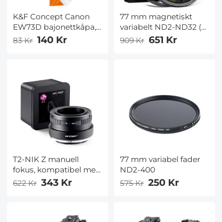
K&F Concept Canon
77 mm magnetiskt
EW73D bajonettkåpa,
variabelt ND2-ND32 (1-
med
5 stopp) objektivfilter,
140 Kr
651 Kr
83 Kr
909 Kr
EnDammsugarduk *1,
inget X-fleck, Nano-
för RF 24-105mm F4-7.1
Xcel-serien
är STM,EF-S 18-135mm
(kompatibelt med 82
f/3.5-5.6 IS USM-
mm magnetiskt lock)
Objektiv
T2-NIK Z manuell
77 mm variabel fader
fokus, kompatibel med
ND2-400
T-monterings (T/T-2)
343 Kr
250 Kr
622 Kr
575 Kr
skruvmonterings SLR-
objektiv och Nikon Z-
monteringskamerahus
– K&F Concept