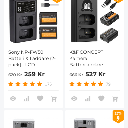
Sony NP-FW50
K&F CONCEPT
Batteri & Laddare (2-
Kamera
pack) - LCD
Batteriladdare
Temperaturvisare |
Panasonic DMW-
259 Kr
527 Kr
620 Kr
666 Kr
K&F Concept Sverige
BLK22
Ersättningsbatteripaket
175
79
Om 2 med LCD Dual
Slot-Laddare,
Batteriladdare
Kompatibel Med
27%
Lumix DC-S5 DC-S5 II
DC-S5 IIX GH5 II GH6
S5II S5M2 GH5M2 Etc.