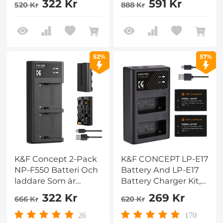
322 Kr
591 Kr
520 Kr
888 Kr
Rebel T7 Batteri, EOS
kompatibel med EOS
Rebel T7 T6 T5 T100,
R5 Mark II, R5, R62,
Kiss X50 X70 X80 X90,
R6, R7
EOS 1100D 1200D
1300D 1500D 2000D
52%
57%
K&F Concept 2-Pack
K&F CONCEPT LP-E17
NP-F550 Batteri Och
Battery And LP-E17
laddare Som är
Battery Charger Kit,
Kompatibelt Med
Compatible With
322 Kr
269 Kr
666 Kr
620 Kr
Sony NP-F550, F570,
Canon EOS RP, Rebel
F750, F770, F930,
T8i, T7i, T6i, T6s, SL2,
26
170