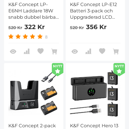
K&F Concept LP-
K&F Concept LP-E12
E6NH Laddare 18W
Batteri 3-pack och
snabb dubbel bärbar
Uppgraderad LCD
Batteriladdare För
EOS M50
322 Kr
356 Kr
520 Kr
520 Kr
Canon R7, R6, R5, R,
Batteriladdare för
6D Mark II, 5D Mark
Canon M50, M50
8
IV, 5D Mark III, 5DS,
Mark II, M, M2, M10,
5DS R, 5D Mark II,
M100, M200, Rebel S1,
80D, 90D, 6D, 7D, 7D
PowerShot SX70 HS
Mark II
Rumor
NYTT
NYTT
K&F Concept 2-pack
K&F Concept Hero 13