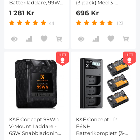
Batteriladdare, 99Wh
(3-pack) Med 3-
Mini V-Batteri V-
Platsladdare
1 281 Kr
696 Kr
Mount Batteri
Batteriladdare
Kamera, 6700mAh
2280mAh
44
123
14,8V Stöder 65w PD
Kamerabatteri för
USB-C Snabbladdare
Sony Alpha A7III, A7IV,
Batteriladdare, V-
A7RIII/A7R3, A7RIV,
Mount Batteri
A7RV, A7C, A7SIII,
HET
HET
Kamera,D-TAP, USB-
A7S3, A9, A009, A96
A, USB-C, BP, OLED-
9S, FX3, FX30
Skärm,För Kameror
Och Videokameror
Batteriladdare
K&F Concept 99Wh
K&F Concept LP-
V-Mount Laddare -
E6NH
65W Snabbladdning
Batterikomplett (3-
6700mAh 14,8V | D-
pack) - 2250mAh