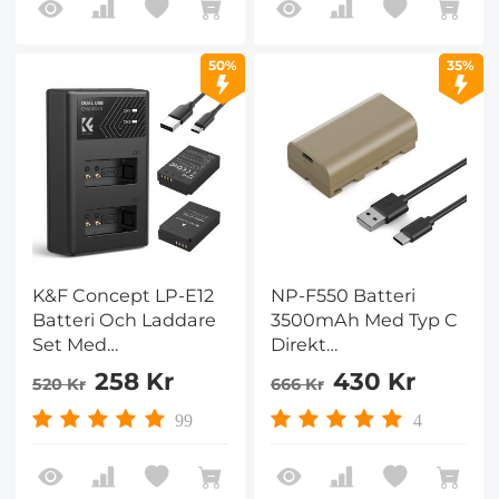
1050mAh, dubbla)
A6300, NEX-3 -5(2
Batteri)
50%
35%
K&F Concept LP-E12
NP-F550 Batteri
Batteri Och Laddare
3500mAh Med Typ C
Set Med
Direkt
Dubbelplatsladdare
Uppladdningsbart
258 Kr
430 Kr
520 Kr
666 Kr
för Canon M2, M200,
Batteri För Sony
M50, M100, M10, 100D
CCD-RV100 CCD-
99
4
RV200 SC5 SC9 TR1
TR940
Digitalkameror Som