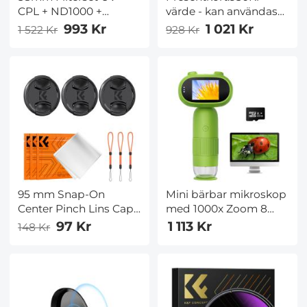
CPL + ND1000 +
värde - kan användas
Magnetisk Adapterring
med alla rabatter
993 Kr
1 021 Kr
1 522 Kr
928 Kr
95 mm Snap-On
Mini bärbar mikroskop
Center Pinch Lins Cap
med 1000x Zoom 8
9 I 1 Med Anti-Loss
justerbara LED-lampor
97 Kr
1 113 Kr
148 Kr
Keeper Leash
eller PC-kompatibel
Kompatibel Med
Nikon, Canon, Sony,
Fujifilm Camera
Objektiv