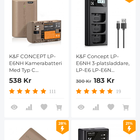
K&F CONCEPT LP-
K&F Concept LP-
E6NH Kamerabatteri
E6NH 3-platsladdare,
Med Typ C
LP-E6 LP-E6N
Direktladdningsgränssnitt
Batteriladdare Med
538 Kr
183 Kr
300 Kr
Kompatibel Med
LCD-Skärm För
Canon EOS
Canon EOS R5 R6 R7
111
19
90D/80D/70D/5D
5D 6D 7D Mark II
Mark II III IV/5DS
Rumor
SR/6D/6D Mark II/R5
R6 R6 II R7, LP-E6/LP-
28%
21%
E6N
Ersättningsbatterier
(2