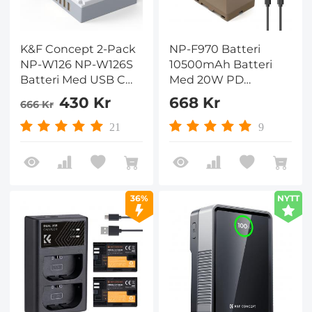
K&F Concept 2-Pack
NP-F970 Batteri
NP-W126 NP-W126S
10500mAh Batteri
Batteri Med USB C
Med 20W PD
Snabbladdning för
Tvåvägssnabbladdning
430 Kr
668 Kr
666 Kr
Fujifilm X100VI,
för Sony NP-
X100V, XS10, XT30,
F970/960/950/930
21
9
XT30 II, XT20, XE4, A5
NP-F570 NP-F550
Kameror
NP-F530 NP-F530
NP-F330, TR16-
SC,TR130,860,860,7
36%
NYTT
,TR910,TR917