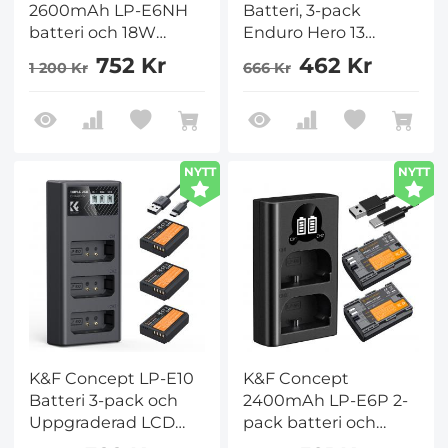
2600mAh LP-E6NH
Batteri, 3-pack
batteri och 18W
Enduro Hero 13
laddare kompatibel
Batterier och
752 Kr
462 Kr
1 200 Kr
666 Kr
med Canon EOS R7,
Uppgraderad
R5, R6, R, 5D Mark
Snabbladdare
II/III/IV, 6D, 6D Mark II,
Kompatibel med
7D, 7D Mark II, 90D,
GoPro Hero 13 Black
60D, 70D, 80D
Kamera
NYTT
NYTT
K&F Concept LP-E10
K&F Concept
Batteri 3-pack och
2400mAh LP-E6P 2-
Uppgraderad LCD
pack batteri och
Laddare för Canon
dubbel USB-laddare