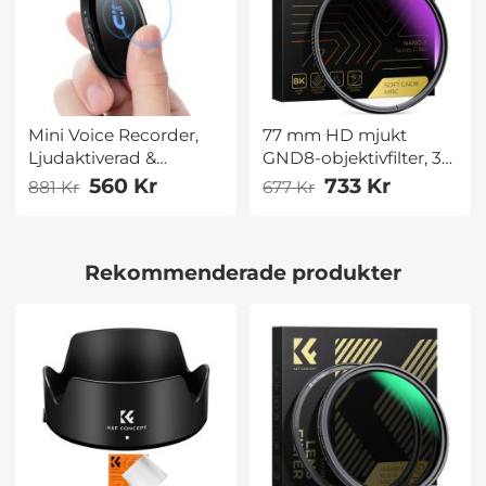
Mini Voice Recorder,
77 mm HD mjukt
Ljudaktiverad &
GND8-objektivfilter, 3
Magnetisk, 128 GB
stopp (0,9), mjukt
560 Kr
733 Kr
881 Kr
677 Kr
1600H Kapacitet med
gradvis neutralt
AI-brusreducering
täthetfilter, K&F
Kentfaith
Concept Nano-Xcel-
Rekommenderade produkter
serien