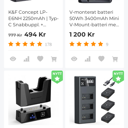
K&F Concept LP-
V-monterat batteri
E6NH 2250mAh | Typ-
50Wh 3400mAh Mini
C Snabbuppl. +
V-Mount-batteri med
Dubbelladdare |
65W-utgång och TFT-
494 Kr
1 200 Kr
777 Kr
R5/R6/5D/6D-Serien
skärm, 2H full
CE-Märkt
laddning, DC, D-Tap,
178
9
USB-C, USB-A för
kamera Videokamera
Videoljusmonitor
NYTT
NYTT