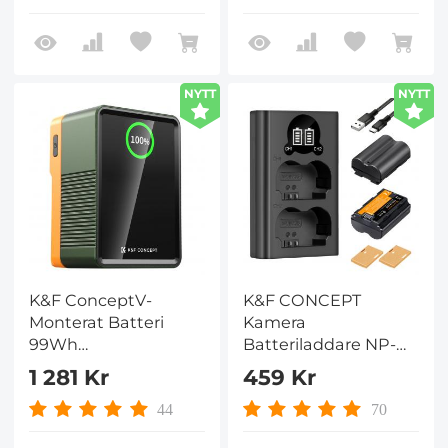
Cameraslider
T8i/T7i/T6s/SL3/M6/200D
NYTT
NYTT
K&F ConceptV-
K&F CONCEPT
Monterat Batteri
Kamera
99Wh
Batteriladdare NP-
(14,8V/6700mAh)
W235 Batteriladdare
1 281 Kr
459 Kr
PD100W Mini V-
Set, Dual Slot NP-
Mount-Batteri Med
W235 Laddare för
44
70
DC/D-Tap/Dual USB-
Fujifilm X-T5, X-T4,