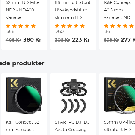
52 mm ND Filter
86 mm ultratunt
K&F Concept
ND2 - ND400
UV-skyddsfilter
40,5 mm
Variabel
slim ram HD
variabelt ND-
+Rengöringsduk
repbeständigt
filter ND8-128 
368
260
36
(1-9 stopp)
vattentät med
7 stopp), HD
380 Kr
223 Kr
277 
408 Kr
306 Kr
538 Kr
Variabelt ND
multiresistent
vattnavvisand
Filter Slim HD
beläggning för
VND-filter för
Kamera Filter
kameralins Nano-
kamerobjektiv
de produkter
Lämplig för
Klear
inget X-kors,
Canon Nikon
Nano-Xcel
DSLR-Kameror
K&F Concept 52
STARTRC DJI DJI
55mm UV-filte
mm variabelt
Avata Crossing
ultratunt HD