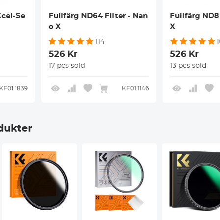
Xcel-Se
Fullfärg ND64 Filter - Nan
Fullfärg ND8 
o X
X
114
526 Kr
526 Kr
17 pcs sold
13 pcs sold
KF01.1839
KF01.1146
dukter