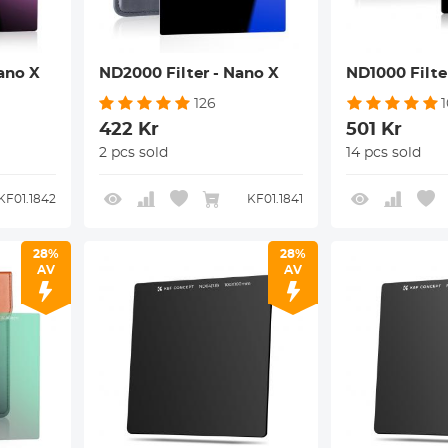
ano X
ND2000 Filter - Nano X
ND1000 Filte
126
422 Kr
501 Kr
2 pcs sold
14 pcs sold
KF01.1842
KF01.1841
28%
28%
AV
AV