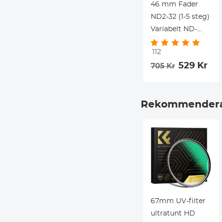
46 mm Fader
ND2-32 (1-5 steg)
Variabelt ND-
filter
112
Neutraltäthetsfilter
529 Kr
705 Kr
för
kameraobjektiv
NO X Spot
Rekommendera
Nanotec Ultra-
Slim vädertätad
67mm UV-filter
ultratunt HD