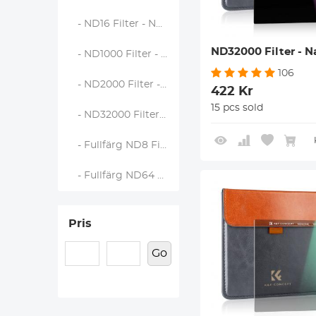
- ND16 Filter - Nano X
ND32000 Filter - N
- ND1000 Filter - Nano X
106
- ND2000 Filter - Nano X
422 Kr
15 pcs sold
- ND32000 Filter - Nano X
- Fullfärg ND8 Filter - Nano X
- Fullfärg ND64 Filter - Nano X
Pris
Go