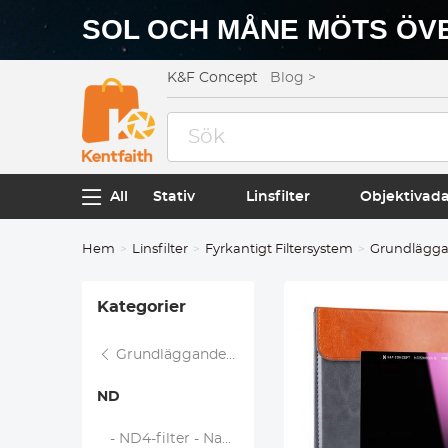
SOL OCH MÅNE MÖTS ÖVE
K&F Concept
Blog >
All
Stativ
Linsfilter
Objektivad
Hem
Linsfilter
Fyrkantigt Filtersystem
Grundlägg
Kategorier
Grundläggande System
ND
- ND4-filter - Nano-Xcel-Serien