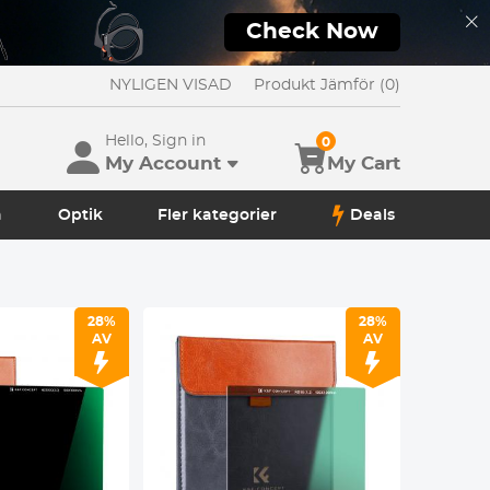
Check Now
NYLIGEN VISAD
Produkt Jämför (0)
Hello, Sign in
0
My Account
My Cart
a
Optik
Fler kategorier
Deals
28%
28%
AV
AV