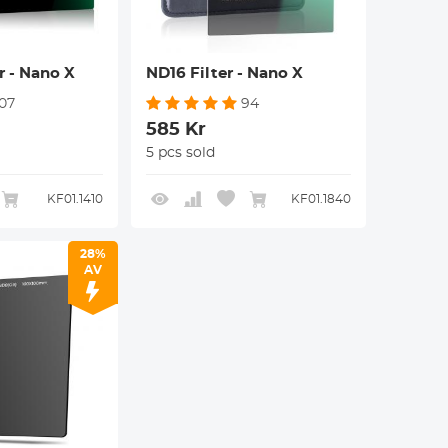
r - Nano X
ND16 Filter - Nano X
107
94
585 Kr
5 pcs sold
KF01.1410
KF01.1840
28%
AV