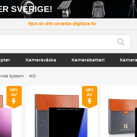
R SVERIGE!
Njut av ditt utvalda digitala liv
apter
Kameraväska
Kamerabatteri
Kamer
ande System
ND
48%
48%
AV
AV