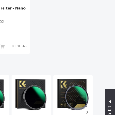
Filter - Nano
102
KF01.1145