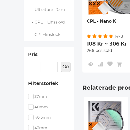
- Ultratunn Ram CPL-Filter - Nano K
CPL - Nano K
- CPL + Linsskydd + Rengöringsduk - Nano K Serien
- CPL+linslock - Nano-Klear
1478
108 Kr ~ 306 Kr
266 pcs sold
Pris
Go
Filterstorlek
Relaterade pro
37mm
40mm
40.5mm
43mm