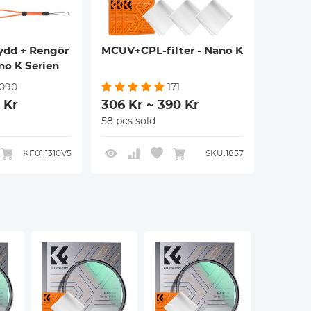
ydd + Rengör
MCUV+CPL-filter - Nano K
no K Serien
1090
171
 Kr
306 Kr ~ 390 Kr
58 pcs sold
KF01.1310V5
SKU.1857