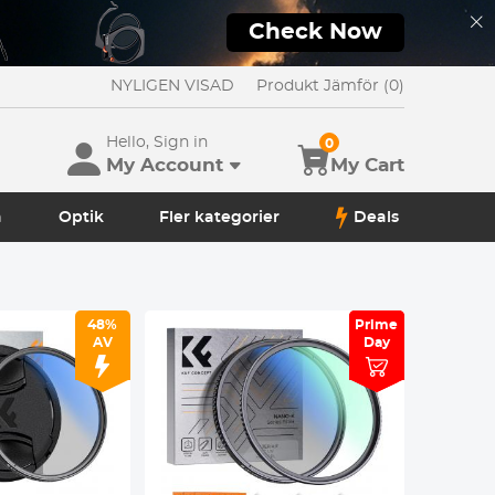
Check Now
NYLIGEN VISAD
Produkt Jämför (0)
Hello, Sign in
0
My Account
My Cart
a
Optik
Fler kategorier
Deals
48%
Prime
Prime
AV
Day
Day