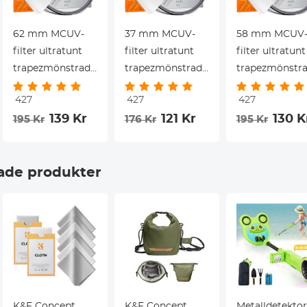
62 mm MCUV-
37 mm MCUV-
58 mm MCUV
filter ultratunt
filter ultratunt
filter ultratunt
trapezmönstrad
trapezmönstrad
trapezmönstr
rambeläggning
rambeläggning
rambeläggnin
427
427
427
med
med
med
139 Kr
121 Kr
130 K
195 Kr
176 Kr
195 Kr
uk
vakuumrengöringsduk
vakuumrengöringsduk
vakuumrengör
Nano-Klear-
Nano-Klear-
Nano-Klear-
serien
serien
serien
de produkter
K&F Concept
K&F Concept
Metalldetektor