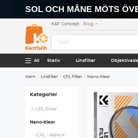
SOL OCH MÅNE MÖTS ÖVE
K&F Concept
Blog >
All
Stativ
Linsfilter
Objektivad
Hem
Linsfilter
CPL Filter
Nano-Klear
Kategorier
CPL Filter
Nano-Klear
- CPL - Nano K