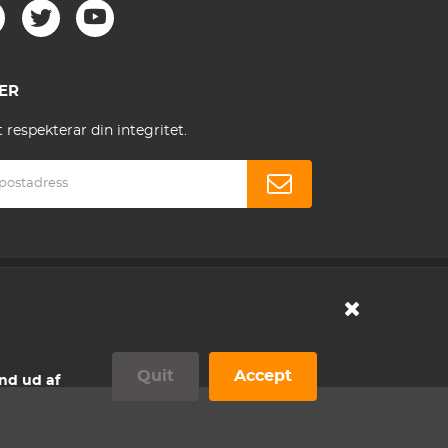
ER
respekterar din integritet.
Quit
Accept
ind ud af