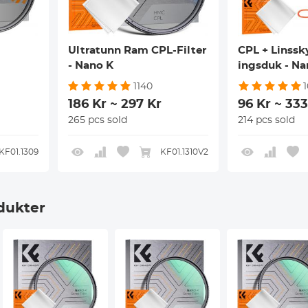
Ultratunn Ram CPL-Filter
CPL + Linssk
- Nano K
ingsduk - Na
1140
186 Kr ~ 297 Kr
96 Kr ~ 333
265 pcs sold
214 pcs sold
KF01.1309
KF01.1310V2
dukter