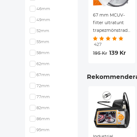
46mm
67 mm MCUV-
49mm
filter ultratunt
trapezmönstrad
52mm
rambeläggning
55mm
427
med
139 Kr
195 Kr
58mm
vakuumrengöringsd
Nano-Klear-
62mm
serien
67mm
Rekommendera
72mm
77mm
82mm
86mm
95mm
Industrial