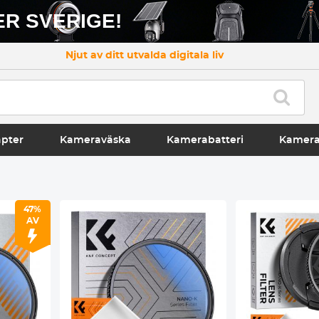
R SVERIGE!
Njut av ditt utvalda digitala liv
apter
Kameraväska
Kamerabatteri
Kamer
47%
AV