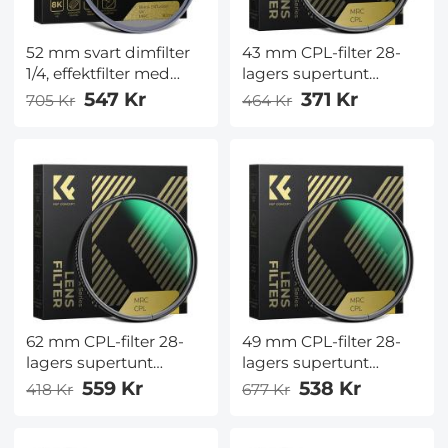
52 mm svart dimfilter
43 mm CPL-filter 28-
1/4, effektfilter med
lagers supertunt
speciell effekt,
cirkulärt
547 Kr
371 Kr
705 Kr
464 Kr
ultratransparent, med
polariseringsfilter
flera lagerbeläggning,
Flerbelagd polariserad
vattentäthet,
MRC-filter Nano-Xcel-
repbeständigt och
serien
motåterflecterande,
Nano-Xcel-serien
62 mm CPL-filter 28-
49 mm CPL-filter 28-
lagers supertunt
lagers supertunt
cirkulärt
cirkulärt
559 Kr
538 Kr
418 Kr
677 Kr
polariseringsfilter
polariseringsfilter
Flerbelagd Polariserat
Flerbelagd polariserad
MRC-filter Nano-Xcel-
MRC-filter Nano-Xcel-