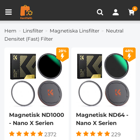
Produkt Jämför (0)
NYLIGEN VISAD
0
Hem
Linsfilter
Magnetiska Linsfilter
Neutral
Densitet (Fast) Filter
28%
48%
Magnetisk ND1000
Magnetisk ND64 -
- Nano X Serien
Nano X Serien
2372
229