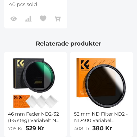
40 pcs sold
Relaterade produkter
46 mm Fader ND2-32
52 mm ND Filter ND2 -
(1-5 steg) Variabelt ND-
ND400 Variabel
filter
+Rengöringsduk (1-9
529 Kr
380 Kr
705 Kr
408 Kr
Neutraltäthetsfilter för
stopp) Variabelt ND