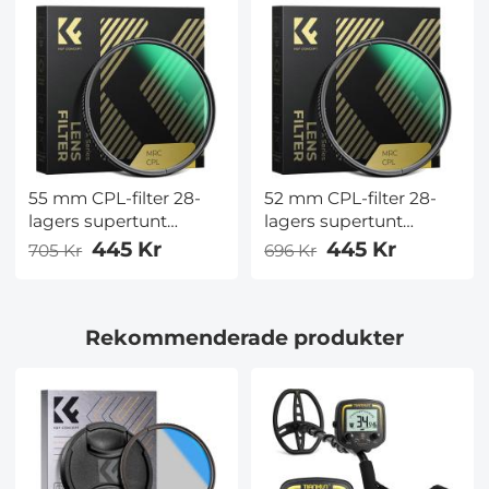
serien
serien
55 mm CPL-filter 28-
52 mm CPL-filter 28-
lagers supertunt
lagers supertunt
cirkulärt
cirkulärt
445 Kr
445 Kr
705 Kr
696 Kr
polariseringsfilter
polariseringsfilter
Flerbelagd polariserad
Flerbelagd polariserad
MRC-filter Nano-Xcel-
MRC-filter Nano-Xcel-
Rekommenderade produkter
serien
serien