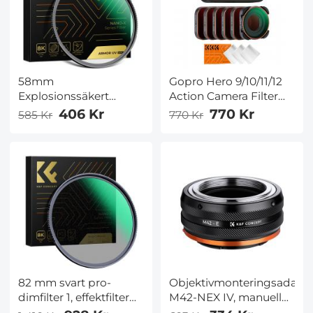
58mm
Gopro Hero 9/10/11/12
Explosionssäkert
Action Camera Filter
MCUV Skyddsfilter 28
6PCS Set
406 Kr
770 Kr
585 Kr
770 Kr
Skiktiga Beläggningar
(CPL,ND8,ND16,ND32,ND6
Ultratunt HD Vattentät
med 3STS
Repsäkert Nano-Xcel
dammsugarduk, HD-
Series
lins, antireflekterande
grön film, vattentät och
reptålig
82 mm svart pro-
Objektivmonteringsadapt
dimfilter 1, effektfilter
M42-NEX IV, manuell
med speciell effekt,
fokus, kompatibel med