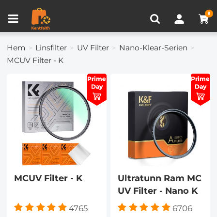
Produkt Jämför (0)
NYLIGEN VISAD
0
Hem
Linsfilter
UV Filter
Nano-Klear-Serien
MCUV Filter - K
Prime
Prime
Prime
Prime
Day
Day
Day
Day
MCUV Filter - K
Ultratunn Ram MC
UV Filter - Nano K
4765
6706