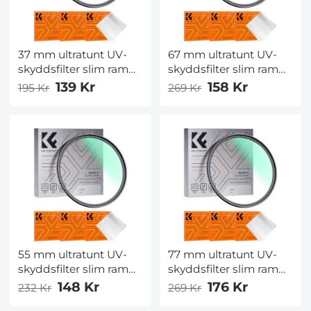
37 mm ultratunt UV-
67 mm ultratunt UV-
skyddsfilter slim ram
skyddsfilter slim ram
HD repbeständigt
HD repbeständigt
139 Kr
158 Kr
195 Kr
269 Kr
vattentät med
vattentät med
multiresistent
multiresistent
beläggning för
beläggning för
kameralins Nano-Klear
kameralins Nano-Klear
55 mm ultratunt UV-
77 mm ultratunt UV-
skyddsfilter slim ram
skyddsfilter slim ram
HD repbeständigt
HD repbeständigt
148 Kr
176 Kr
232 Kr
269 Kr
vattentät med
vattentät med