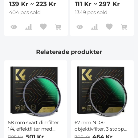
139 Kr ~ 223 Kr
111 Kr ~ 297 Kr
404 pcs sold
1349 pcs sold
Relaterade produkter
58 mm svart dimfilter
67 mm ND8-
1/4, effektfilter med
objektivfilter, 3 stopp
speciell effekt,
neutralt täthetfilter,
501 Kr
464 Kr
705 Kr
705 Kr