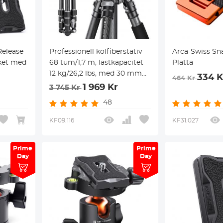
Release
Professionell kolfiberstativ
Arca-Swiss Sn
ket med
68 tum/1,7 m, lastkapacitet
Platta
12 kg/26,2 lbs, med 30 mm
334 K
464 Kr
metallbollhuvud, modell
1 969 Kr
3 745 Kr
X254C4+BH-30
48
KF09.116
KF31.027
Prime
Prime
Prime
Prime
Day
Day
Day
Day