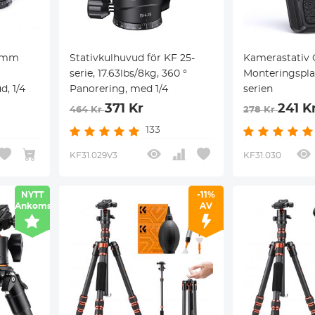
8 mm
Stativkulhuvud för KF 25-
Kamerastativ 
serie, 17.63lbs/8kg, 360 °
Monteringspla
, 1/4
Panorering, med 1/4
serien
371 Kr
241 K
464 Kr
278 Kr
133
KF31.029V3
KF31.030
NYTT
-11%
Ankomst
AV