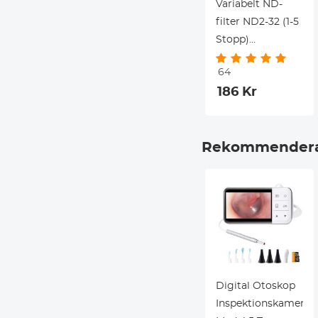
Variabelt ND-
filter ND2-32 (1-5
Stopp)
Begränsat VND-
64
filter
186 Kr
Kompatibelt
med DJI Mini 4
Pro
Rekommendera
Digital Otoskop
Inspektionskamera