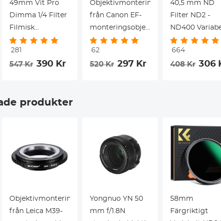
49mm Vit Pro
Objektivmonteringsadapter
40,5 mm ND
Dimma 1/4 Filter
från Canon EF-
Filter ND2 -
Filmisk
monteringsobjektiv
ND400 Variabe
Effektfilter, HD
till Nikon Z6, Z7 –
+Rengöringsd
281
62
664
Drömlik Mjuk Vit
K&F Concept
(1-9 stopp)
390 Kr
297 Kr
306 
547 Kr
520 Kr
408 Kr
Diffusionsfilter
objektivmonteringsadapter
Variabelt ND
med 28 Skiktiga
Filter Slim HD
Beläggningar
Kamera Filter
de produkter
Vattentät
Lämplig för
Repsäkert Nano-
Canon Nikon
Xcel Series
DSLR-Kamero
Objektivmonteringsadapter
Yongnuo YN 50
58mm
från Leica M39-
mm f/1.8N
Färgriktigt