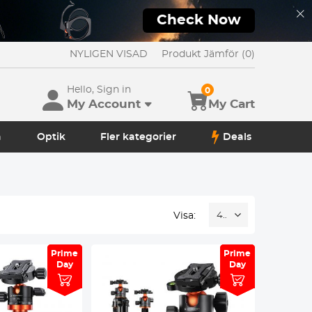
Check Now
NYLIGEN VISAD
Produkt Jämför (0)
Hello, Sign in
0
My Account
My Cart
a
Optik
Fler kategorier
Deals
Visa:
48
Prime
Prime
Prime
Prime
Day
Day
Day
Day