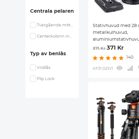
Centrala pelaren
Tvärgående mittkolonn
Stativhuvud med 2
metallkulhuvud,
Centerkolonn Inversion
aluminiumstativhuvud
371 Kr
371 Kr
Typ av benlås
140
Vridlås
KF31.023V1
Flip Lock