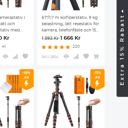
Extra 15% Rabatt
amerastativ i
67"/1,7 m kolfiberstativ, 9 kg
lätt och
belastning, lätt resestativ för
tativ med
kamera, telefonfäste och 15
225C0+BH-25L
cm magisk arm med
0 Kr
1 666 Kr
1 392 Kr
ionellt
superklämma
41
220
t
SKU.2654
-10%
-11%
AV
AV