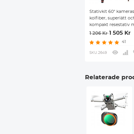
Stativkit 60" kameras
kolfiber, superlätt oc
kompakt resestativ 
360° kulled A225C0+
1 505 Kr
1 206 Kr
och roterbart mittst
41
flera vinklar
SKU.2649
Relaterade pro