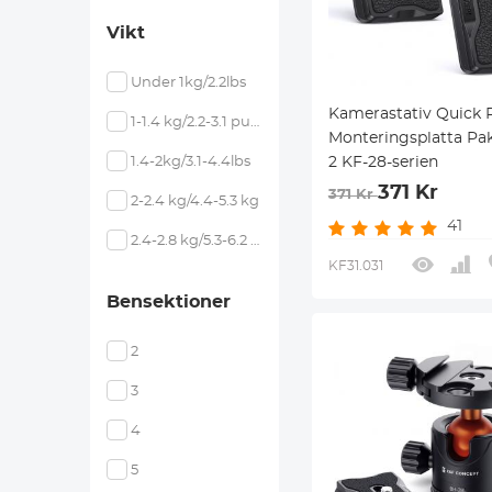
Vikt
Under 1kg/2.2lbs
Kamerastativ Quick 
1-1.4 kg/2.2-3.1 pund
Monteringsplatta Pa
1.4-2kg/3.1-4.4lbs
2 KF-28-serien
371 Kr
371 Kr
2-2.4 kg/4.4-5.3 kg
41
2.4-2.8 kg/5.3-6.2 kg
KF31.031
Bensektioner
2
3
4
5