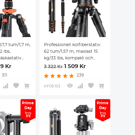
67,7 tum/1,7 m,
Professionell kolfiberstativ
2 lbs,
62 tum/1,57 m, maxlast 15
väskastativ
kg/33 lbs, kompakt och
fonhållare för
transportabel, med 360°
29 Kr
1 509 Kr
3 322 Kr
 modell
bollhuvud och
311
239
L (SA255C1)
avkopplingsbar monopod,
modell A255C2+BH-36L
KF09.103
Prime
Prime
Prime
Prime
Day
Day
Day
Day