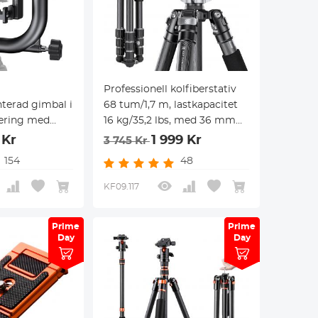
Professionell kolfiberstativ
erad gimbal i
68 tum/1,7 m, lastkapacitet
ering med
16 kg/35,2 lbs, med 36 mm
ch 1/4-tums
metallbollhuvud, modell
 Kr
1 999 Kr
3 745 Kr
splatta
X284C4+BH-36
154
48
KF09.117
Prime
Prime
Prime
Prime
Day
Day
Day
Day