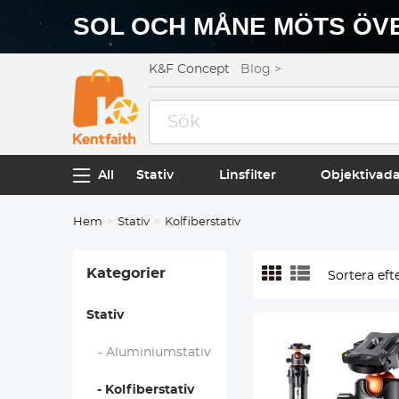
SOL OCH MÅNE MÖTS ÖVE
K&F Concept
Blog >
All
Stativ
Linsfilter
Objektivad
Hem
Stativ
Kolfiberstativ
Kategorier
Sortera efte
Stativ
- Aluminiumstativ
- Kolfiberstativ