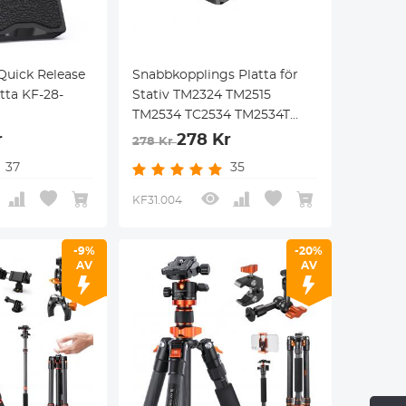
Quick Release
Snabbkopplings Platta för
tta KF-28-
Stativ TM2324 TM2515
TM2534 TC2534 TM2534T
TM2235
r
278 Kr
278 Kr
37
35
KF31.004
-9%
-20%
AV
AV