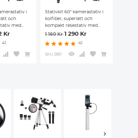
amerastativ i
Stativkit 60" kamerastativ i
lätt och
kolfiber, superlätt och
tativ med
kompakt resestativ med
225C0+BH-25L
360° kulled A225C0+BH-25L
2 Kr
1 290 Kr
1 160 Kr
sduksset
och 4-i-1
41
41
kamerarengöringsset
SKU.2651