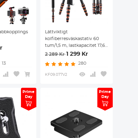
abbkopplings
Lättviktigt
kolfiberresväskastativ 60
tum/1,5 m, lastkapacitet 17,6
r
lbs, 360° bollhuvud för
1 299 Kr
2 289 Kr
vlogg, resor och arbete med
13
280
DSLR, modell A225C0+BH-
25L
KF09.077V2
Prime
Prime
Prime
Prime
Day
Day
Day
Day