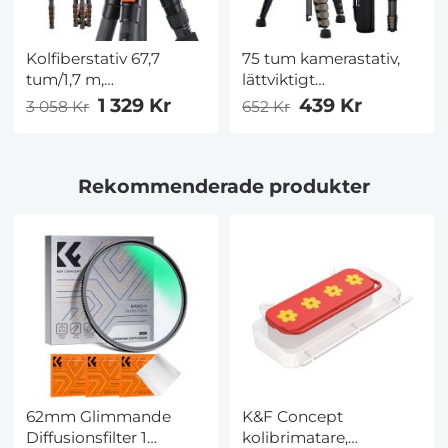
Kolfiberstativ 67,7
75 tum kamerastativ,
tum/1,7 m,
lättviktigt
lastkapacitet 22 lbs,
transportabelt
1 329 Kr
439 Kr
3 058 Kr
652 Kr
lättviktigt
utomhusresväskastativ
resväskastativ med
för DSLR, för kameror
mobiltelefonhållare för
och mobiltelefoner,
Rekommenderade produkter
SLR och DSLR, modell
videoinspelning, stativ
D255C4+BH-28L
med
(SA255C1)
mobiltelefonklemme
för smartphone-
livesändning och
vloggning, svart och
mörkgrå
62mm Glimmande
K&F Concept
Diffusionsfilter 1
kolibrimatare,