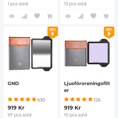
1 pcs sold
13 pcs sold
28%
28%
GND
Ljusföroreningsfilt
er
630
126
919 Kr
919 Kr
97 pcs sold
10 pcs sold