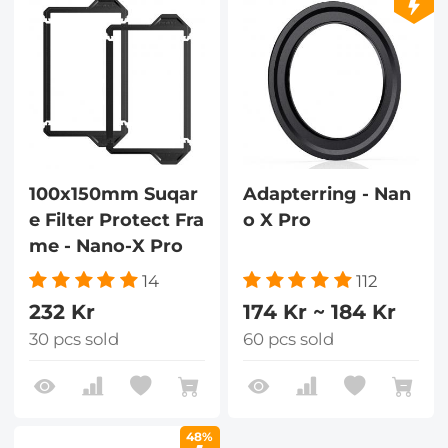
100x150mm Suqar
Adapterring - Nan
e Filter Protect Fra
o X Pro
me - Nano-X Pro
14
112
232 Kr
174 Kr ~ 184 Kr
30 pcs sold
60 pcs sold
48%