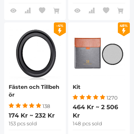
-4%
48%
Fästen och Tillbeh
Kit
ör
1270
464 Kr ~ 2 506
138
174 Kr ~ 232 Kr
Kr
153 pcs sold
148 pcs sold