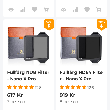
52%
28%
Fullfärg ND8 Filter
Fullfärg ND64 Filte
- Nano X Pro
r - Nano X Pro
126
126
617 Kr
919 Kr
3 pcs sold
8 pcs sold