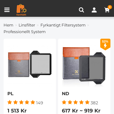
Produkt Jämför (0)
NYLIGEN VISAD
0
Hem
Linsfilter
Fyrkantigt Filtersystem
Professionellt System
52%
PL
ND
149
382
1 513 Kr
617 Kr ~ 919 Kr