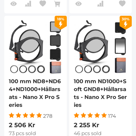
18%
30%
100 mm ND8+ND6
100 mm ND1000+S
4+ND1000+Hållars
oft GND8+Hållarsa
ats - Nano X Pro S
ts - Nano X Pro Ser
eries
ies
278
174
2 506 Kr
2 255 Kr
73 pcs sold
46 pcs sold