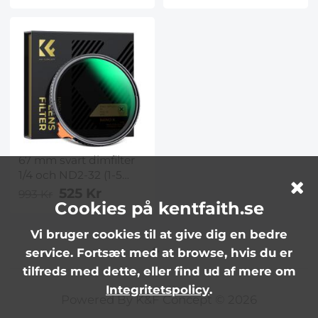
Inspection Camera 4.3
Cable 0.9in Camera
Inch HD Screen 1080P
Kentfaith
Snake Camera with
LED Lights, Semi Rigid
Cable for Auto, Engine,
Drain Inspection
(8mm, 2m/6.5ft)
Orange
67 mm svart dimfilter
1/4 och ND2-32 (1-5
stopp) variabelt ND-
525 Kr
993 Kr
objektivfilter, 2-i-1, med
Cookies på kentfaith.se
28 lager flera
Vi bruger cookies til at give dig en bedre
lagerbeläggning,
Nano-Xcel-serien
service. Fortsæt med at browse, hvis du er
tilfreds med dette, eller find ud af mere om
Integritetspolicy
.
Powered By K&F Concept © 2026