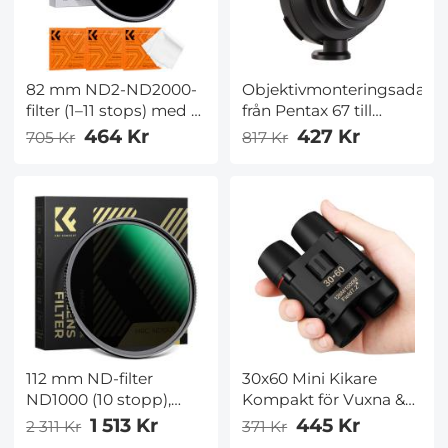
82 mm ND2-ND2000-
Objektivmonteringsadapt
filter (1–11 stops) med 3
från Pentax 67 till
vakuumrengöringsdukar
Nikon F med
464 Kr
427 Kr
705 Kr
817 Kr
Nano-Klear-serien
stativmontering – K&F
Concept M34171
objektivmonteringsadapte
112 mm ND-filter
30x60 Mini Kikare
ND1000 (10 stopp),
Kompakt för Vuxna &
objektivfilter med flera
Barn, Bärbar Vattentät
1 513 Kr
445 Kr
2 311 Kr
371 Kr
lagerbeläggning
Ficka Vikbar Kikare för