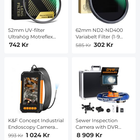
52mm UV-filter
62mm ND2-ND400
Ultrahög Motreflex
Variabelt Filter (1-9
Förstärkt Glas
Stopp), 24 Skikts
742 Kr
302 Kr
585 Kr
Flerskiktsbelagt
Nano-beläggning, K&F
Skyddslinssfilter,
Concept Nano-Dazzle-
Vattentät Tunt Linss
serien
HD Optiskt Glas
Repbeständigt,
Kameratillbehör för
DSLR-kameror Nano-
X-serien
K&F Concept Industrial
Sewer Inspection
Endoscopy Camera
Camera with DVR
8mm Endoscopy
Recorder 20m/66ft
1 024 Kr
8 909 Kr
993 Kr