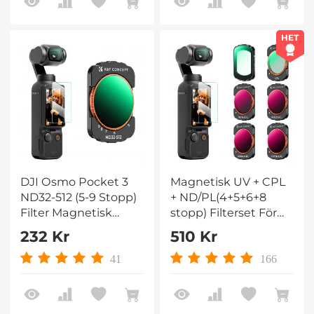
Vlog /
Porträttfotografi
HET
DJI Osmo Pocket 3
Magnetisk UV + CPL
ND32-512 (5-9 Stopp)
+ ND/PL(4+5+6+8
Filter Magnetisk
stopp) Filterset För
Variabelt Neutralt
DJI Osmo Pocket 3,
232 Kr
510 Kr
Täthetfilter 28-skikts
Multi-Coated/HD
nano-belagt HD
Optiskt Glas/Gimbal
41
166
Optiskt Glas
Kompatibel