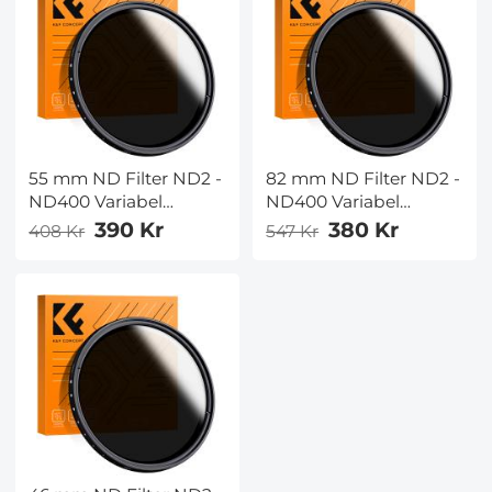
ultratunt,
Canon Nikon DSLR-
väderbeständigt
Kameror
55 mm ND Filter ND2 -
82 mm ND Filter ND2 -
ND400 Variabel
ND400 Variabel
+Rengöringsduk (1-9
+Rengöringsduk (1-9
390 Kr
380 Kr
408 Kr
547 Kr
stopp) Variabelt ND
stopp) Variabelt ND
Filter Slim HD Kamera
Filter Slim HD Kamera
Filter Lämplig för
Filter Lämplig för
Canon Nikon DSLR-
Canon Nikon DSLR-
Kameror
Kameror