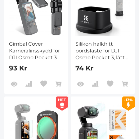
Gimbal Cover
Silikon halkfritt
Kameralinsskydd för
bordsfäste för DJI
DJI Osmo Pocket 3
Osmo Pocket 3, lätt
och kompakt, OSMO
93 Kr
74 Kr
Pocket 3 tillbehör
HET
-13%