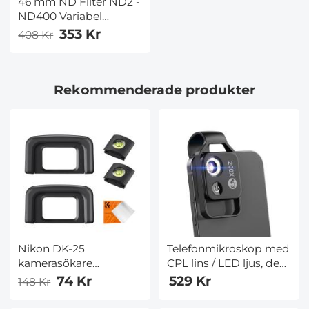
46 mm ND Filter ND2 -
ND400 Variabel
+Rengöringsduk (1-9
353 Kr
408 Kr
stopp) Variabelt ND
Filter Slim HD Kamera
Filter Lämplig för
Rekommenderade produkter
Canon Nikon DSLR-
Kameror
Nikon DK-25
Telefonmikroskop med
kamerasökare
CPL lins / LED ljus, den
ögonmussla*2+varmskonivå*2+dammsugningsduk*1
bästa bärbara 200X
74 Kr
529 Kr
148 Kr
för Nikon D5600,
fickmikroskop med
D5500, D5300, D5200,
universell