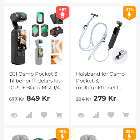
CPL Black Diffusion
Osmo Pocket 3
1/4 ND2-32 (1-5 Stop)
Creator Combo
HET
-37%
ND32-512 (5-9 Stop)
Filter
DJI Osmo Pocket 3
Halsband för Osmo
Tillbehör 11-delars kit
Pocket 3,
(CPL + Black Mist 1/4 +
multifunktionellt
ND2-32 +
upphängningsrep för
849 Kr
279 Kr
677 Kr
204 Kr
Laddningsadapterbas
smartphones,
+ Magnetfäste + 6 st.
trippelskydd,
kameraskärmskydd)
justerbar längd,
verktygsfri
installation,
-19%
-39%
kompatibel med