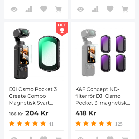
Kompatibelt
Flerbelagt Optiskt
Glas
HET
DJI Osmo Pocket 3
K&F Concept ND-
Create Combo
filter för DJI Osmo
Magnetisk Svart
Pocket 3, magnetiska
Dimma 1/8 Filter
ND4+ND8+ND16+ND32-
204 Kr
418 Kr
186 Kr
Flerbelagt Dimma
filter 4-packssats 28-
Drömliknande
lagers nanobelagt
41
125
Kinematisk
HD optiskt glas
Effektfilter för Video /