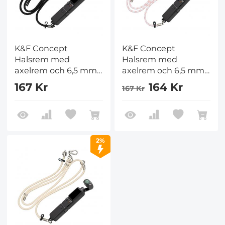
K&F Concept
K&F Concept
Halsrem med
Halsrem med
axelrem och 6,5 mm
axelrem och 6,5 mm
skruv för Pocket 3,
skruv för Pocket 3,
167 Kr
164 Kr
167 Kr
Axelrem för DJI
Axelrem för DJI
OSMO Pocket 3
OSMO Pocket 3
tillbehör, svart
tillbehör, Rosa
2%