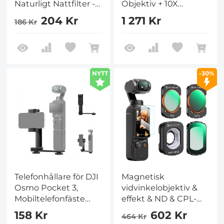
Naturligt Nattfilter -
Objektiv + 10X
Ljusföroreningar
Makroobjektiv +
204 Kr
1 271 Kr
186 Kr
Reduceringsfilter för
Vidvinkelobjektiv +
Nattstadshimmel /
ND8 + ND32 + ND128
Stjärnbilder, Optiskt
+ CPL + Black Mist 1/4,
Glas / HD /
8-pack Filterset
Mångskiktigt Belagt
Magnetisk Fäste /
NYTT
-30%
Filter
Multibelagd / Optiskt
Glas + 6st
Kameraskärmskydd
Telefonhållare för DJI
Magnetisk
Osmo Pocket 3,
vidvinkelobjektiv &
Mobiltelefonfäste
effekt & ND & CPL-
Expansionstillbehör
filterset kompatibel
158 Kr
602 Kr
464 Kr
med 1/4" gänghål
med DJI Osmo