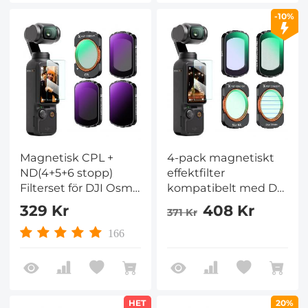
-10%
Magnetisk CPL +
4-pack magnetiskt
ND(4+5+6 stopp)
effektfilter
Filterset för DJI Osmo
kompatibelt med DJI
Pocket 3, Multi-
Osmo Pocket 3, svart
329 Kr
408 Kr
371 Kr
Coated/HD Optiskt
diffusion 1/4 + blå
glas/Gimbal
strimma +
166
kompatibel
ljusföroreningsreducerin
+ stjärnljusfilter,
skapa filmisk
filmeffekt
HET
20%