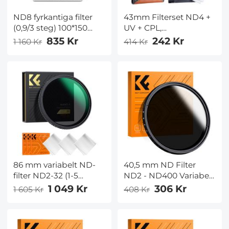
ND8 fyrkantiga filter
43mm Filterset ND4 +
(0,9/3 steg) 100*150
UV + CPL,
mm omvänd
Rengöringspenna,
835 Kr
242 Kr
1 160 Kr
414 Kr
graderade neutrala
Påse
densitets-ND-filter
Optiskt glas GND Slim
HD Nano-beläggning
Vattentät
86 mm variabelt ND-
40,5 mm ND Filter
filter ND2-32 (1-5
ND2 - ND400 Variabel
stopp), neutralt
+Rengöringsduk (1-9
1 049 Kr
306 Kr
1 605 Kr
408 Kr
täthetfilter för
stopp) Variabelt ND
kamerobjektiv, inget X-
Filter Slim HD Kamera
fleck, Nanotec,
Filter Lämplig för