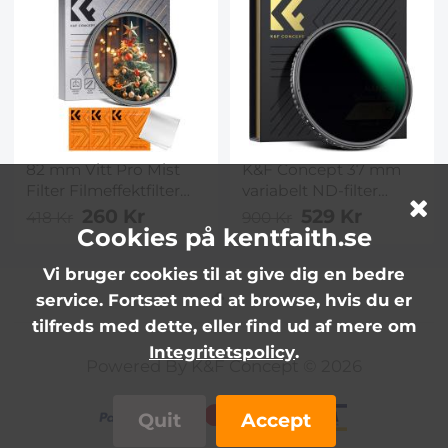
Beläggningar för
Kamerobjektiv Nano-
Dazzle Series
82 mm Vitt Pro Mist
K&F Concept 37 mm
Filter Filmeffektfilter
variabelt ND-filter
med 18
ND8-128 (3-7 stopp),
260 Kr
529 Kr
418 Kr
900 Kr
flerskiktsbeläggningar
HD vattnavvisande
Cookies på kentfaith.se
för porträtt- och
VND-filter för
Vi bruger cookies til at give dig en bedre
landskapsfotografering
kamerobjektiv, inget X-
Nano-Klear
kors, Nano-Xcel
service. Fortsæt med at browse, hvis du er
tilfreds med dette, eller find ud af mere om
Integritetspolicy
.
Powered By K&F Concept © 2026
Quit
Accept