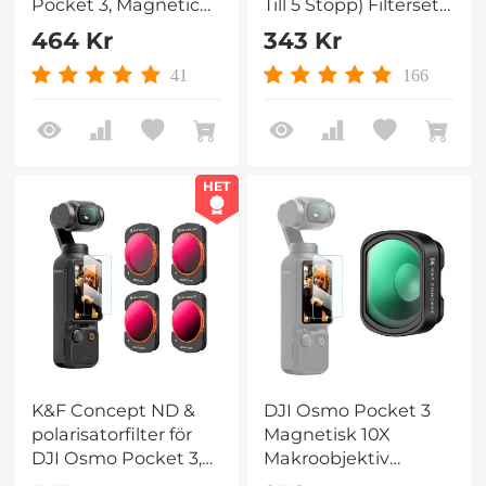
Pocket 3, Magnetic
Till 5 Stopp) Filterset
Variable ND2-32 +
För Dji Osmo Pocket
464 Kr
343 Kr
ND32-512 Neutral
3, Multi-Coated/HD
Density Filter 28-
Optiskt Glas/Kardan
41
166
lagers nanobelagt
Kompatibel
HD Optiskt glas
HET
K&F Concept ND &
DJI Osmo Pocket 3
polarisatorfilter för
Magnetisk 10X
DJI Osmo Pocket 3,
Makroobjektiv
Magnetic 2 in 1
Tättfotofilter HD