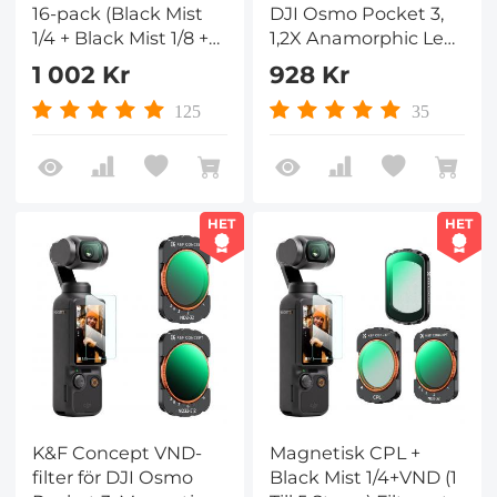
16-pack (Black Mist
DJI Osmo Pocket 3,
1/4 + Black Mist 1/8 +
1,2X Anamorphic Lens
UV + CPL + ND32&PL
+ 10X Makro
1 002 Kr
928 Kr
+ ND16&PL + ND8&PL
Lens+Vidvinkellins+ND8
+ ND64&PL + ND8 +
DJI Osmo Pocket
125
35
ND16 + ND32 + ND64
Optisk Glas
+ ND128 +
Magnetisk
Pulsationsreducering
Legeringsram
+ ND)
HET
HET
K&F Concept VND-
Magnetisk CPL +
filter för DJI Osmo
Black Mist 1/4+VND (1