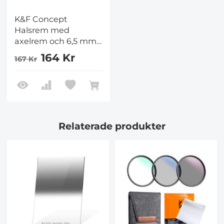
K&F Concept
Halsrem med
axelrem och 6,5 mm
skruv för Pocket 3,
164 Kr
167 Kr
Axelrem för DJI
OSMO Pocket 3
tillbehör, Beige
Relaterade produkter