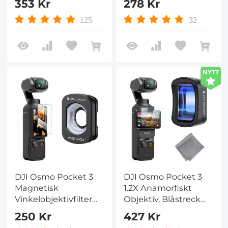
353 Kr
278 Kr
ND8/PL+ND16/PL+ND32/PL+ND64/PL
Makrofotografiobjektiv,
Filter 4-pack Kit 28-
Magnetisk Fästa /
125
32
lagers nanobelagt
Mångskiktigt
HD optiskt glas
Beläggning / Optiskt
Glas
NYTT
DJI Osmo Pocket 3
DJI Osmo Pocket 3
Magnetisk
1.2X Anamorfiskt
Vinkelobjektivfilter
Objektiv, Blåstreck
Actionkameralinss
Effekt Bredskärms
250 Kr
427 Kr
Tillbehör Magnetisk
Filmisk Objektiv,