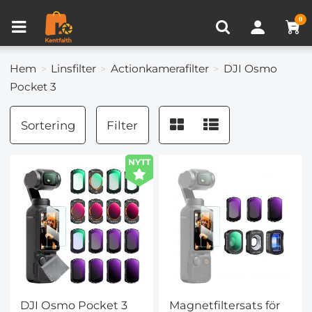
Produkt Jämför (0)
NYLIGEN VISAD
0
Hem
Linsfilter
Actionkamerafilter
DJI Osmo
Pocket 3
Sortering
Filter
NYTT
DJI Osmo Pocket 3
Magnetfiltersats för