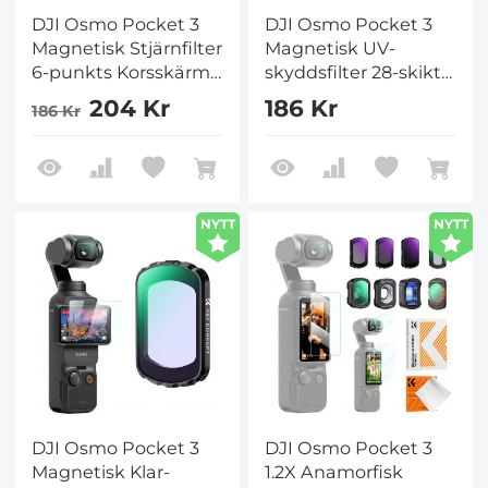
DJI Osmo Pocket 3
DJI Osmo Pocket 3
Magnetisk Stjärnfilter
Magnetisk UV-
6-punkts Korsskärm
skyddsfilter 28-skikts
Stjärnfunka
nano-belagt HD
204 Kr
186 Kr
186 Kr
Glittrande Effekt
Optiskt Glas
Objektivfilter Optiskt
Glas / HD /
Mångskiktigt Belagt
Filter
NYTT
NYTT
DJI Osmo Pocket 3
DJI Osmo Pocket 3
Magnetisk Klar-
1.2X Anamorfisk