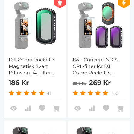
DJI Osmo Pocket 3
K&F Concept ND &
Magnetisk Svart
CPL-filter för DJI
Diffusion 1/4 Filter
Osmo Pocket 3,
Kreativ Dimma
Magnetic
186 Kr
269 Kr
334 Kr
Kinematisk
CPL+ND4+ND8 3-
Effektfilter för Osmo
pack Kit 28-lagers
41
166
Pocket 3 Creator
nanobelagt HD
Combo
optiskt glas