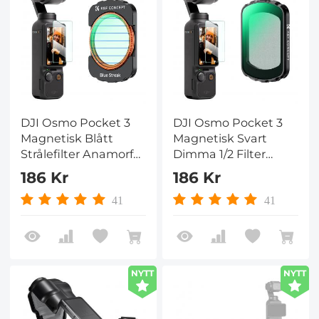
DJI Osmo Pocket 3
DJI Osmo Pocket 3
Magnetisk Blått
Magnetisk Svart
Strålefilter Anamorf
Dimma 1/2 Filter
Flare Speciell
Kreativ Dimma
186 Kr
186 Kr
Effektlinssfilter
Kinematisk
Flerbelagt / HD
Effektfilter för Video /
41
41
Optiskt Glas / Gimbal
Vlog /
Porträttfotografi
NYTT
NYTT