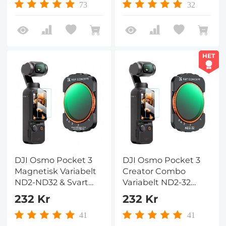
Fästa / Flerbelagt /
Magnetisk Fästa /
73
32
Optiskt Glas
Mångskiktigt Belagt /
Optiskt Glas
HET
DJI Osmo Pocket 3
DJI Osmo Pocket 3
Magnetisk Variabelt
Creator Combo
ND2-ND32 & Svart
Variabelt ND2-32
Dimma 1/4 2-i-1 Filter,
Neutralt Täthet VND-
232 Kr
232 Kr
Flerbelagt / HD
filter Magnetisk
Optiskt Glas / Gimbal
Installation
41
41