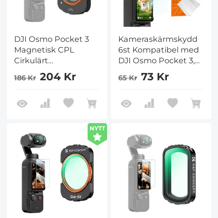
DJI Osmo Pocket 3
Kameraskärmskydd
Magnetisk CPL
6st Kompatibel med
Cirkulärt
DJI Osmo Pocket 3,
Polariseringsfilter för
0,3 mm 9H hårdhet
204 Kr
73 Kr
186 Kr
65 Kr
DJI Osmo Pocket 3
härdat glas*3 +
Kamera Combo
linsskydd*3 +
Flerbelagt HD
dammsugare*1
Optiskt Glasfilter
NYTT